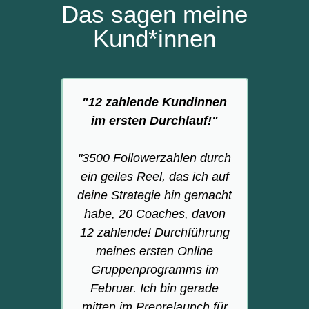
Das sagen meine
Kund*innen
"12 zahlende Kundinnen
im ersten Durchlauf!"
"3500 Followerzahlen durch
"
ein geiles Reel, das ich auf
h
deine Strategie hin gemacht
ge
habe, 20 Coaches, davon
Mal
12 zahlende! Durchführung
meines ersten Online
Gruppenprogramms im
me
Februar. Ich bin gerade
mitten im Preprelaunch für