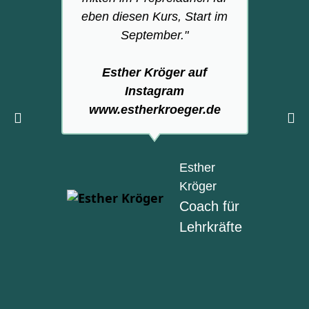
eben diesen Kurs, Start im
September."
ve
d
Esther Kröger auf
Ve
Instagram
ic
www.estherkroeger.de
Esther
w
Kröger
Coach für
Lehrkräfte